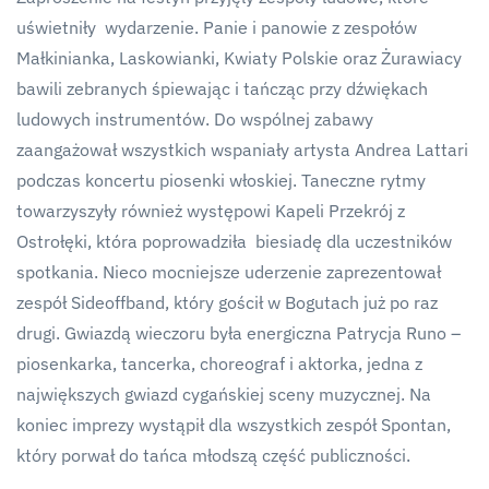
uświetniły wydarzenie. Panie i panowie z zespołów
Małkinianka, Laskowianki, Kwiaty Polskie oraz Żurawiacy
bawili zebranych śpiewając i tańcząc przy dźwiękach
ludowych instrumentów. Do wspólnej zabawy
zaangażował wszystkich wspaniały artysta Andrea Lattari
podczas koncertu piosenki włoskiej. Taneczne rytmy
towarzyszyły również występowi Kapeli Przekrój z
Ostrołęki, która poprowadziła biesiadę dla uczestników
spotkania. Nieco mocniejsze uderzenie zaprezentował
zespół Sideoffband, który gościł w Bogutach już po raz
drugi. Gwiazdą wieczoru była energiczna Patrycja Runo –
piosenkarka, tancerka, choreograf i aktorka, jedna z
największych gwiazd cygańskiej sceny muzycznej. Na
koniec imprezy wystąpił dla wszystkich zespół Spontan,
który porwał do tańca młodszą część publiczności.